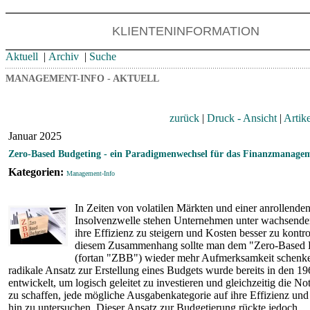
KLIENTENINFORMATION
Aktuell
|
Archiv
|
Suche
MANAGEMENT-INFO - AKTUELL
zurück
|
Druck - Ansicht
|
Artik
Januar 2025
Zero-Based Budgeting - ein Paradigmenwechsel für das Finanzmanage
Kategorien:
Management-Info
In Zeiten von volatilen Märkten und einer anrollende
Insolvenzwelle stehen Unternehmen unter wachsend
ihre Effizienz zu steigern und Kosten besser zu kontrol
diesem Zusammenhang sollte man dem "Zero-Based 
(fortan "ZBB") wieder mehr Aufmerksamkeit schenke
radikale Ansatz zur Erstellung eines Budgets wurde bereits in den 19
entwickelt, um logisch geleitet zu investieren und gleichzeitig die N
zu schaffen, jede mögliche Ausgabenkategorie auf ihre Effizienz und 
hin zu untersuchen. Dieser Ansatz zur Budgetierung rückte jedoch