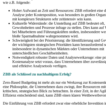
wie z.B. folgende:
Hoher Aufwand an Zeit und Ressourcen: ZBB erfordert eine det
Analyse jeder Kostenposition, was besonders in großen Organ
mit komplexen Strukturen sehr zeitintensiv sein kann.
Kulturelle Widerstände: die Umstellung auf ZBB bedeutet oft, 
Gewohnheiten und Prozesse infrage zu stellen. Dies kann auf 
bei Mitarbeitern und Führungskräften stoßen, insbesondere w
bloße Sparmaßnahme wahrgenommen wird.
Schwierigkeit bei der Priorisierung: die Identifizierung und G
der wichtigsten strategischen Prioritäten kann herausfordernd s
insbesondere in dynamischen Märkten oder Unternehmen mit
unterschiedlichen Geschäftseinheiten.
Notwendigkeit robuster Daten und Analysewerkzeuge: eine pr
Kostenanalyse setzt voraus, dass Unternehmen über zuverläss
und effektive Analysetools verfügen.
ZBB als Schlüssel zu nachhaltigem Erfolg?
Zero-Based Budgeting ist mehr als nur ein Werkzeug zur Kostensenku
eine Philosophie, die Unternehmen dazu zwingt, ihre Ressourcen mi
kritischen, strategischen Blick zu betrachten. In einer Zeit, in der Agil
Effizienz entscheidend sind, kann ZBB einen klaren Wettbewerbsvorte
Die Einführung von ZBB erfordert zwar eine erhebliche Investition in