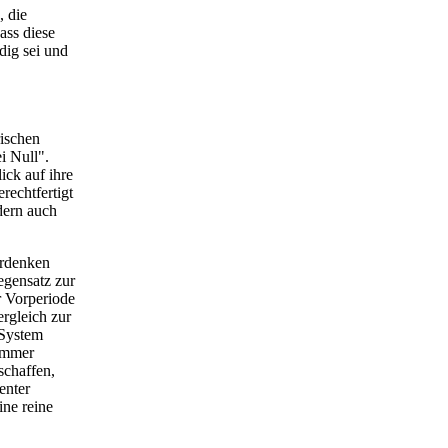
, die
ass diese
dig sei und
rischen
i Null".
ick auf ihre
rechtfertigt
dern auch
erdenken
egensatz zur
r Vorperiode
rgleich zur
 System
 immer
chaffen,
enter
ine reine