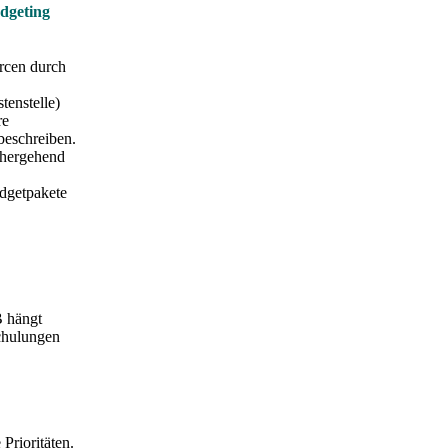
dgeting
rcen durch
tenstelle)
re
 beschreiben.
inhergehend
dgetpakete
B hängt
Schulungen
Prioritäten.