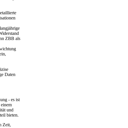
aillierte
isationen
langjährige
Widerstand
enn ZBB als
ewichtung
ein,
äzise
ige Daten
ng - es ist
t einem
ität und
il bieten.
 Zeit,