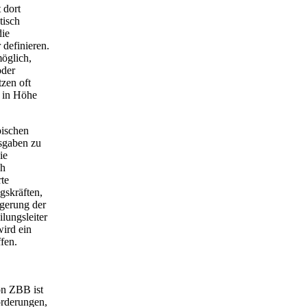
 dort
tisch
die
 definieren.
öglich,
oder
zen oft
 in Höhe
pischen
sgaben zu
ie
ch
rte
gskräften,
igerung der
lungsleiter
wird ein
fen.
on ZBB ist
orderungen,