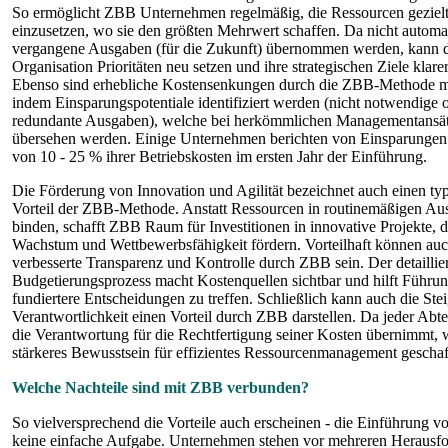
So ermöglicht ZBB Unternehmen regelmäßig, die Ressourcen gezielt
einzusetzen, wo sie den größten Mehrwert schaffen. Da nicht automa
vergangene Ausgaben (für die Zukunft) übernommen werden, kann 
Organisation Prioritäten neu setzen und ihre strategischen Ziele klarer
Ebenso sind erhebliche Kostensenkungen durch die ZBB-Methode m
indem Einsparungspotentiale identifiziert werden (nicht notwendige 
redundante Ausgaben), welche bei herkömmlichen Managementansät
übersehen werden. Einige Unternehmen berichten von Einsparungen
von 10 - 25 % ihrer Betriebskosten im ersten Jahr der Einführung.
Die Förderung von Innovation und Agilität bezeichnet auch einen ty
Vorteil der ZBB-Methode. Anstatt Ressourcen in routinemäßigen Au
binden, schafft ZBB Raum für Investitionen in innovative Projekte, d
Wachstum und Wettbewerbsfähigkeit fördern. Vorteilhaft können au
verbesserte Transparenz und Kontrolle durch ZBB sein. Der detaillie
Budgetierungsprozess macht Kostenquellen sichtbar und hilft Führun
fundiertere Entscheidungen zu treffen. Schließlich kann auch die Ste
Verantwortlichkeit einen Vorteil durch ZBB darstellen. Da jeder Abtei
die Verantwortung für die Rechtfertigung seiner Kosten übernimmt, 
stärkeres Bewusstsein für effizientes Ressourcenmanagement geschaf
Welche Nachteile sind mit ZBB verbunden?
So vielversprechend die Vorteile auch erscheinen - die Einführung v
keine einfache Aufgabe. Unternehmen stehen vor mehreren Herausf