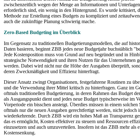
zwischenzeitlich wegen der Menge an Informationen und Unterlagen
erforderlich sind, ein wenig in den Hintergrund. Es wurde kritisiert, d
Methode zur Erstellung eines Budgets zu kompliziert und zeitaufwen
auch die zukünftige Planung schwierig mache.
Zero-Based Budgeting im Überblick
Im Gegensatz zu traditionellen Budgetierungsmodellen, die auf histo
Daten basieren, beginnt ZBB jedes neue Budgetjahr buchstäblich "be
Jede Kostenposition muss von Grund auf neu begründet und in Hinbl
strategische Notwendigkeit und ihren Nutzen für das Unternehmen ge
werden. Dabei wird nicht nur die Höhe der Ausgaben überprüft, son
deren Zweckmäßigkeit und Effizienz hinterfragt.
Dieser Ansatz zwingt Organisationen, festgefahrene Routinen zu üb
und die Verwendung ihrer Mittel kritisch zu hinterfragen. Ganz im G
oftmals traditionellen Budgetierung, in deren Rahmen das Budget de
als Ausgangspunkt dient und jedes neue Budget typischerweise im Ve
Vorperiode ein bisschen ansteigt. Überdies müssen in einem solchen
oftmals nur die neuen Ausgaben gerechtfertigt werden, nicht jedoch
wiederkehrende. Durch ZBB wird ein hohes Maß an Transparenz ges
das es ermöglicht, Kosten effektiver zu steuern und Ressourcen effizi
einzusetzen und auch umzuverteilen. Insofern ist das ZBB mehr als e
Kostensenkung.