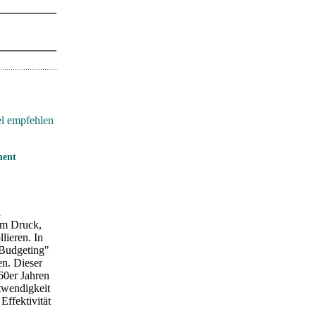
el empfehlen
ment
n
em Druck,
lieren. In
Budgeting"
n. Dieser
60er Jahren
otwendigkeit
Effektivität